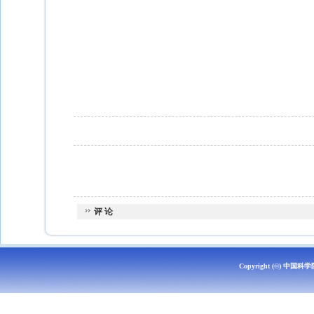
评 论
Copyright (©)