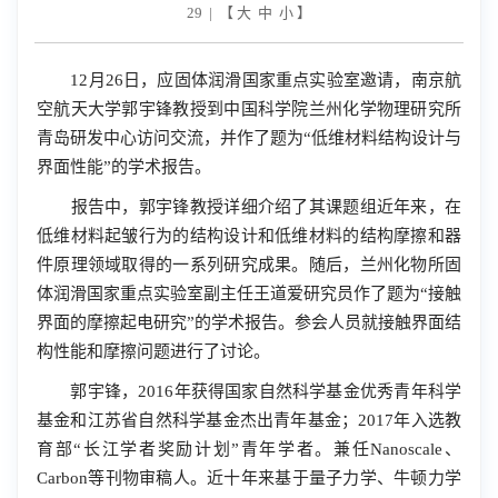
29 | 【
大
中
小
】
12
月
26
日，应固体润滑国家重点实验室邀请，南京航
空航天大学郭宇锋教授到中国科学院兰州化学物理研究所
青岛研发中心访问交流，并作了题为“低维材料结构设计与
界面性能”的学术报告。
报告中，郭宇锋教授详细介绍了其课题组近年来，在
低维材料起皱行为的结构设计和低维材料的结构摩擦和器
件原理领域取得的一系列研究成果。随后，兰州化物所固
体润滑国家重点实验室副主任王道爱研究员作了题为“接触
界面的摩擦起电研究”的学术报告。参会人员就接触界面结
构性能和摩擦问题进行了讨论。
郭宇锋，
2016
年获得国家自然科学基金优秀青年科学
基金和江苏省自然科学基金杰出青年基金；
2017
年入选教
育部“长江学者奖励计划”青年学者。兼任
Nanoscale
、
Carbon
等刊物审稿人。近十年来基于量子力学、牛顿力学