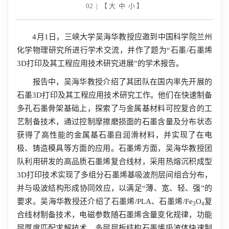
02 | 【
大
中
小
】
4
月
1
日，三峡大学吴海华教授应邀到中国科学院兰州
化学物理研究所进行学术交流，并作了题为
“
石墨
/
石墨烯
3D
打印及其工程应用技术研究进展
”
的学术报告。
报告中，吴海华教授介绍了其团队在国内率先开展的
石墨
3D
打印及其工程应用技术研究工作。他们在快速制备
多孔石墨骨架基础上，探索了与金属基材料可控复合的工
艺制备技术，通过控制摩擦磨损面的石墨含量及分布状态
获得了高性能的金属基石墨自润滑材料，并实现了在电
极、铸造模具等方面的应用。石墨烯方面，吴海华教授团
队利用研发的高品质石墨烯复合线材，采用热熔沉积成型
3D
打印技术实现了多组分石墨烯基吸波剂层间组合分布，
并与吸波结构形成协同效应，以满足
“
薄、宽、轻、强
”
的
要求。吴海华教授还介绍了石墨烯
/PLA
、石墨烯
/Fe
O
复
3
4
合线材制备技术，电磁参数随石墨烯含量变化规律，功能
层厚度匹配求解技术，多层层板结构石墨烯吸波体快速制