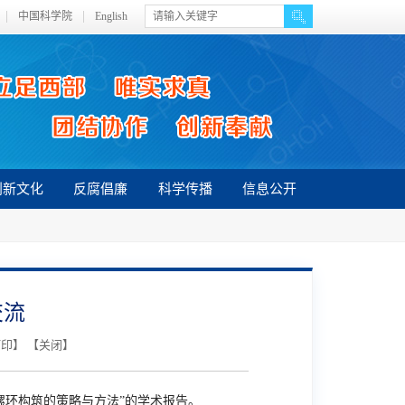
中国科学院
English
创新文化
反腐倡廉
科学传播
信息公开
交流
打印
】 【
关闭
】
螺环构筑的策略与方法”的学术报告。