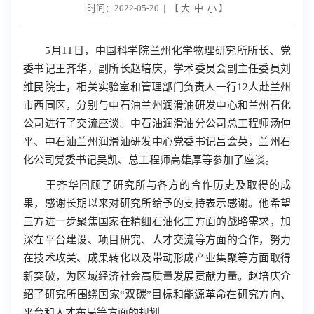
时间：2022-05-20 | 【
大
中
小
】
5
月
11
日，中国科学院兰州化学物理研究所所长、党
委书记王齐华，副所长赵培庆，学术委员会副主任委员刘
维民院士，相关实验室和管理部门负责人一行
12
人赴兰州
市西固区，分别与中石油兰州润滑油研发中心和兰州石化
公司进行了交流座谈。中石油润滑油分公司总工程师汤仲
平、中石油兰州润滑油研发中心党委书记吕会英，兰州石
化公司党委书记吴凯、总工程师高雄厚等参加了座谈。
王齐华回顾了研究所与各方的合作历史及取得的成
果，感谢长期以来对研究所给予的支持表示感谢。他希望
三方进一步聚焦国家在精细石油化工方面的战略需求，加
深在平台建设、项目研究、人才交流等方面的合作，努力
在技术攻关、成果转化以及带动形成产业集聚等方面取得
新突破，为区域经济社会高质量发展贡献力量。赵培庆介
绍了研究所围绕国家“双碳”目标和能源革命在研究方向、
平台和人才布局等方面的规划。