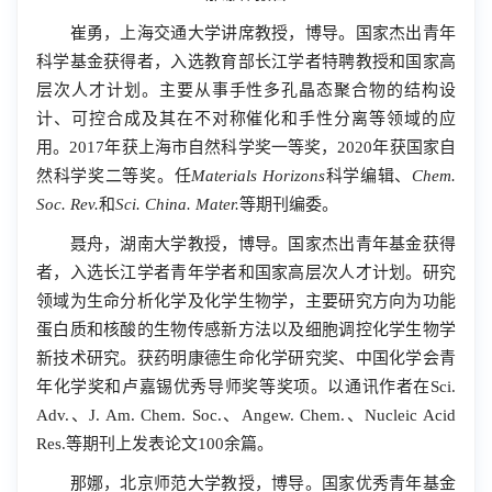
崔勇，上海交通大学讲席教授，博导。国家杰出青年
科学基金获得者，入选教育部长江学者特聘教授和国家高
层次人才计划。主要从事手性多孔晶态聚合物的结构设
计、可控合成及其在不对称催化和手性分离等领域的应
用。
2017年
获上海市自然科学奖一等奖，
2020
年获国家自
然科学奖二等奖。任
Materials Horizons
科学编辑、
Chem.
Soc. Rev.
和
Sci. China. Mater.
等期刊编委。
聂舟，湖南大学教授，博导。国家杰出青年基金获得
者，入选长江学者青年学者和国家高层次人才计划。研究
领域为生命分析化学及化学生物学，主要研究方向为功能
蛋白质和核酸的生物传感新方法以及细胞调控化学生物学
新技术研究。获药明康德生命化学研究奖、中国化学会青
年化学奖和卢嘉锡优秀导师奖等奖项。以通讯作者在
Sci.
Adv.、J. Am. Chem. Soc.、Angew. Chem.、Nucleic Acid
Res.
等期刊上发表论文100余篇。
那娜，北京师范大学教授，博导。国家优秀青年基金