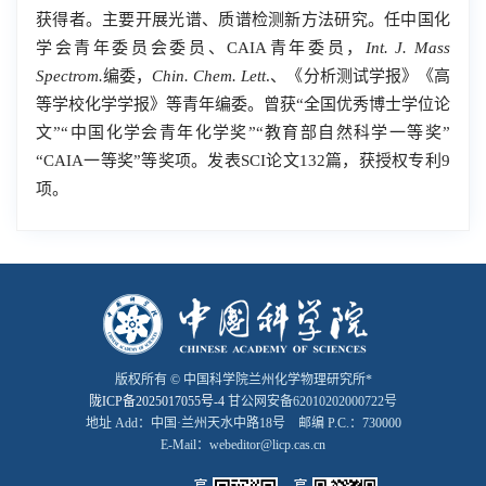
获得者。主要开展光谱、质谱检测新方法研究。任中国化
学会青年委员会委员、
CAIA
青年委员，
Int. J. Mass
Spectrom.
编委，
Chin. Chem. Lett
.、《分析测试学报》《高
等学校化学学报》等青年编委。曾获“全国优秀博士学位论
文”“中国化学会青年化学奖”“教育部自然科学一等奖”
“
CAIA
一等奖”等奖项。发表
SCI论文132篇
，获授权专利
9
项。
版权所有 © 中国科学院兰州化学物理研究所*
陇ICP备2025017055号-4
甘公网安备62010202000722号
地址 Add：中国·兰州天水中路18号 邮编 P.C.：730000
E-Mail：webeditor@licp.cas.cn