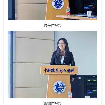
聂舟作报告
那娜作报告