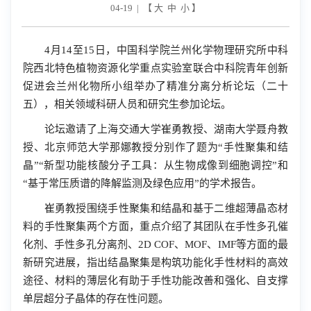
04-19 | 【
大
中
小
】
4月14至15
日，中国科学院兰州化学物理研究所中科
院西北特色植物资源化学重点实验室联合中科院青年创新
促进会兰州化物所小组举办了精准分离分析论坛（二十
五），相关领域科研人员和研究生参加论坛。
论坛邀请了上海交通大学崔勇教授、湖南大学聂舟教
授、北京师范大学那娜教授分别作了题为“手性聚集和结
晶”“新型功能核酸分子工具：从生物成像到细胞调控”和
“基于常压质谱的降解监测及绿色应用”的学术报告。
崔勇教授围绕手性聚集和结晶和基于二维超薄晶态材
料的手性聚集两个方面，重点介绍了其团队在手性多孔催
化剂、手性多孔分离剂、
2D COF
、
MOF
、
IMF等
方面的最
新研究进展，指出结晶聚集是构筑功能化手性材料的高效
途径、材料的薄层化有助于手性功能改善和强化、自支撑
单层超分子晶体的存在性问题。