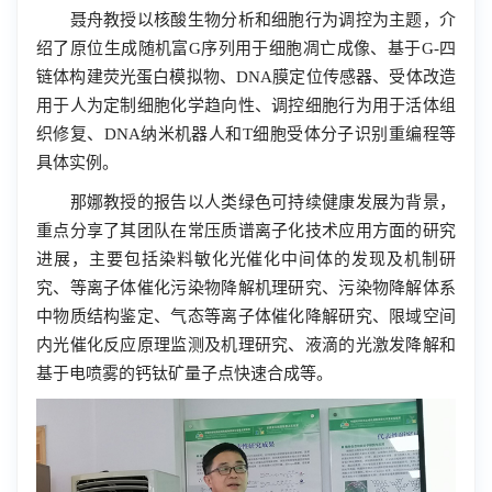
聂舟教授以核酸生物分析和细胞行为调控为主题，介
绍了原位生成随机富
G序
列用于细胞凋亡成像、基于
G-
四
链体构建荧光蛋白模拟物、
DNA
膜定位传感器、受体改造
用于人为定制细胞化学趋向性、调控细胞行为用于活体组
织修复、
DNA纳
米机器人和T细胞受体分子识别重编程等
具体实例。
那娜教授的报告以人类绿色可持续健康发展为背景，
重点分享了其团队在常压质谱离子化技术应用方面的研究
进展，主要包括染料敏化光催化中间体的发现及机制研
究、等离子体催化污染物降解机理研究、污染物降解体系
中物质结构鉴定、气态等离子体催化降解研究、限域空间
内光催化反应原理监测及机理研究、液滴的光激发降解和
基于电喷雾的钙钛矿量子点快速合成等。