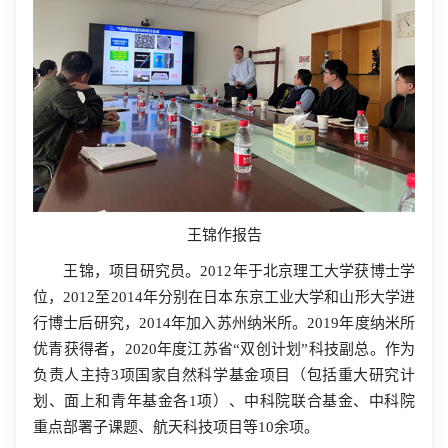
王锦作报告
王锦，项目研究员。
2012
年于北京理工大学获
博士学
位，
2012
至
2014
年分别在日本东京工业大学和山形大学进
行博士后研究，
2014
年加入苏州纳米所。
2019
年
度纳米所
优青获得者，
2020
年度江苏省“双创计划”科技副总。作为
负责人主持
3
项国
家自然科学基金项目（包括重大研究计
划、面上和青年基金
各
1
项）、中科院联合基金、中科院
重点部署子课题、航天科技项目等
10
余
项。