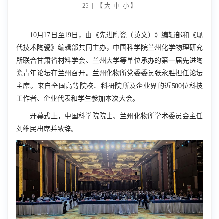
23 | 【
大
中
小
】
10
月
17
日至
19
日，由《先进陶瓷（英文）》编辑部和《现
代技术陶瓷》编辑部共同主办，中国科学院兰州化学物理研究
所联合甘肃省材料学会、兰州大学等单位承办的第一届先进陶
瓷青年论坛在兰州召开。兰州化物所党委委员张永胜担任论坛
主席。来自全国高等院校、科研院所及企业界的近
500
位科技
工作者、企业代表和学生参加本次大会。
开幕式上，中国
科学院院士、
兰州化
物
所学术委员会主任
刘维民出席并致辞。