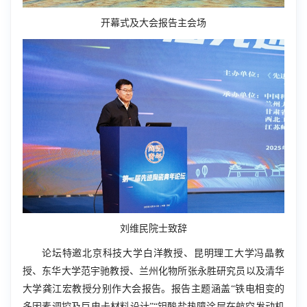
开幕式及大会报告主会场
刘维民院士致辞
论坛特邀北京科技大学白洋教授、昆明理工大学冯晶教
授、东华大学范宇驰教授、兰州化物所张永胜研究员以及清华
大学龚江宏教授分别作大会报告。报告主题涵盖“铁电相变的
多因素调控及巨电卡材料设计”“钽酸盐热障涂层在航空发动机