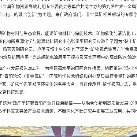
非金属矿物资源高效利用专业委员会等单位共同主办的第九届世界非金属
清洁化工的融合创新”为主题，来自政府部门、非金属矿相关领域的专家
境矿物材料与生态修复、能源矿物材料与储能技术、矿物催化与清洁化工
州化物所资源化学与能源材料研究中心张俊平研究员应邀作了题为“黏土矿
杨芳芳副研究员、毛明元博士生分别作了题为“矿物视角油页岩半焦资源
色构筑及抗菌应用”“光热超疏水涂层用于模拟及真实环境中的高效防冰/除冰
和产业发展报告
2025
》。为搭建高水平的国际合作桥梁，协同推进全球非
“青阳论坛（非金属矿）”国际科学技术组织和创办高质量行业期刊的筹
学家、矿床学先驱郑厚怀先生的名字命名，旨在传承其“留学报国之志、
攻克科研难题。
了题为“政产学研聚青阳产业升级启新篇——从融合创新到高质量发展”的
多学科交叉突破产业技术瓶颈，不断深化基础研究并拓展工业应用，共同