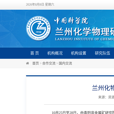
2026年8月8日 星期六
首 页
机构概况
机构设置
研究队伍
首页
>
合作交流
>
国内交流
兰州化
来源：资源化
10
月
25
日至
28
日，由青阳非金属矿研究