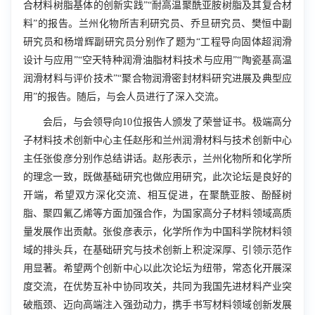
合材料树脂基体的创新实践”“耐高温聚酰亚胺树脂及其复合材
料”的报告。兰州化物所吉利研究员、乔旦研究员、樊恒中副
研究员和杨增辉副研究员分别作了题为“工程导向固体超润滑
设计与应用”“空天特种润滑油脂材料技术与应用”“陶瓷基高温
润滑材料与评价技术”“聚合物润滑密封材料研究进展及典型应
用”的报告。随后，与会人员进行了深入交流。
会后，与会领导向
10
位报告人颁发了荣誉证书。极端高分
子材料技术创新中心主任赵彤和兰州润滑材料与技术创新中心
主任张俊彦分别作总结讲话。赵彤表示，兰州化物所和化学所
的理念一致，既做基础研究也做应用研究，此次论坛是良好的
开端，希望双方深化交流、相互促进，在聚酰亚胺、酚醛树
脂、聚四氟乙烯等方面加强合作，为国家高分子材料领域高质
量发展作出贡献。张俊彦表示，化学所作为中国科学院材料领
域的排头兵，在基础研究与技术创新上积淀深厚、引领示范作
用显著。希望两个创新中心以此次论坛为纽带，常态化开展深
度交流，在优势互补中协同攻关，共同为我国先进材料产业突
破瓶颈、迈向高端注入强劲动力，携手书写材料领域创新发展