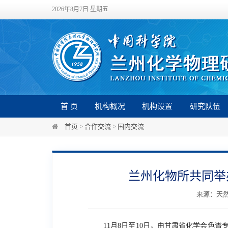
2026年8月7日 星期五
首 页
机构概况
机构设置
研究队伍
首页
>
合作交流
>
国内交流
兰州化物所共同举
来源：天然药
11
月
8
日至
10
日，由甘肃省化学会色谱