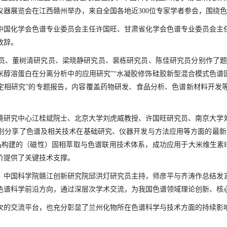
仪器展览会在江西赣州举办，来自全国各地近
300
位专家学者参会，围绕色
中国化学会色谱专业委员会主任许国旺、甘肃省化学会色谱专业委员会主
致辞。
员、董树清研究员、梁晓静研究员、裴栋研究员、陈佳研究员分别作了题为
米醇溶蛋白在分离分析中的应用研究”“水凝胶修饰硅胶新型混合模式色谱
固定相研究”的专题报告，内容覆盖药物研发、食品分析、色谱新材料开发
境研究中心江桂斌院士、北京大学刘虎威教授、许国旺研究员、南京大学
别分享了色谱及相关技术在基础研究、仪器开发与方法应用等方面的最新
品构建的（磁性）固相萃取与色谱联用技术体系，成功应用于大米维生素
价提供了关键技术支撑。
、中国科学院赣江创新研究院邱洪灯研究员主持，师彦平与齐涛作总结发
色谱科学前沿方向，通过深层次学术交流，为我国色谱领域理论创新、核
次的交流平台，也充分彰显了兰州化物所在色谱科学与技术方面的持续影