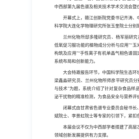
中西部第九届色谱及相关技术学术交流会暨
开幕式上，赣江创新院党委书记齐涛、
科学院大连化学物理研究所张玉奎院士分别
兰州化物所邸多隆研究员、杨军丽研究
低氧促习服功能的植物成分分析与应用”“玉
构筑及应用”“手性离子有机单晶气相色谱
系统布局和创新能力。
大会特邀报告环节，中国科学院生态环
梁鑫淼研究员、兰州化物所师彦平研究员分
与技术”为题，系统介绍了针对复杂食品样
泌干扰物的精准检测，为食品安全与营养评
闭幕式由甘肃省色谱专业委员会秘书长
斌院士、李景虹院士等专家的引领下，紧扣
本届会议不仅为中西部学者搭建了高层
领域创新发展提供有力支撑。