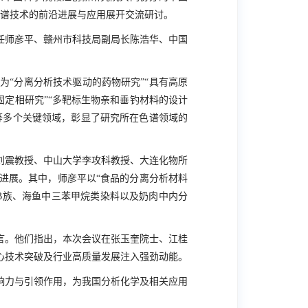
谱技术的前沿进展与应用展开交流研讨。
任师彦平、赣州市科技局副局长陈浩华、中国
“分离分析技术驱动的药物研究”“具有高原
固定相研究”“多靶标生物亲和垂钓材料的设计
等多个关键领域，彰显了研究所在色谱领域的
刘震教授、中山大学李攻科教授、大连化物所
进展。其中，师彦平以“食品的分离分析材料
B
族、海鱼中三苯甲烷类染料以及奶肉中内分
言。他们指出，本次会议在张玉奎院士、江桂
心技术突破及行业高质量发展注入强劲动能。
响力与引领作用，为我国分析化学及相关应用