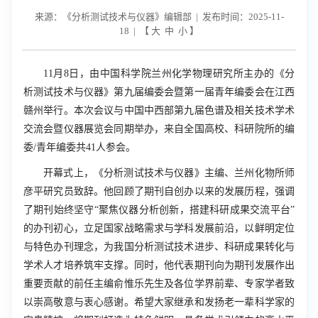
来源：《分析测试技术与仪器》编辑部 | 发布时间：2025-11-
18 | 【
大
中
小
】
11
月
8
日，由中国科学院兰州化学物理研究所主办的《分
析测试技术与仪器》第九届编委会暨第一届青年编委会在江西
赣州举行。本次会议与中国中西部第九届色谱及相关技术学术
交流会暨仪器展览会同期举办，来自全国高校、科研院所的编
委/青年编委共
41
人参会。
开幕式上，《分析测试技术与仪器》主编、兰州化物所师
彦平研究员致辞。他回顾了期刊自创办以来的发展历程，强调
了期刊始终坚守“聚焦仪器分析创新，搭建科研成果交流平台”
的办刊初心，立足国家战略需求与学科发展前沿，以鲜明定位
与特色办刊理念，为我国分析测试技术进步、科研成果转化与
学术人才培养筑牢支撑。同时，他代表期刊向为期刊发展作出
重要贡献的前任主编俞惟乐先生及各位学界前辈、专家学者致
以崇高敬意与衷心感谢。希望大家继承和发扬老一辈科学家的