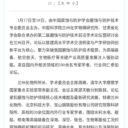
21 | 【
大
中
小
】
1
月
17
日至
18
日，由中国腐蚀与防护学会磨蚀与防护技术
专业委员会主办，中国科学院兰州化学物理研究所、甘肃省化
学会联合承办的第二届磨蚀与防护技术前沿学术论坛暨研讨会
在兰州召开。论坛以搭建高水平学术交流桥梁与产学研协同创
新平台为核心，聚力突破我国磨蚀与防护技术瓶颈，为高端装
备、航空航天、生物医疗等关键产业高质量发展注入强劲动
能。来自国内外相关领域的
100
余名专家学者、行业同仁参加
论坛。
兰州化物所所长、学术委员会主席周峰，清华大学摩擦学
国家重点实验室常务副主任、会议主席邵天敏分别致辞。论坛
紧扣磨蚀与防护领域核心技术难题及最新研究进展，特邀兰州
化物所、北京科技大学、宝山钢铁股份有限公司研究院等科研
院所、高校的
20
余位国内外行业专家学者，围绕水利水电、舰
船、核电等高端装备在深海、深空、极低、生物等服役工况的
腐蚀磨损机理的前沿研究、高熵合金、复合材料以及涂层防护