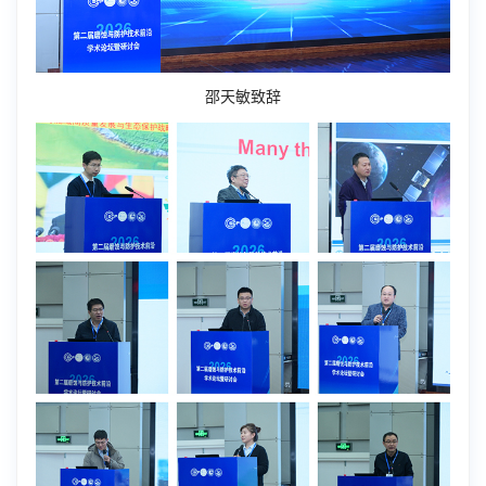
邵天敏致辞