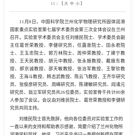
13 | 【
大
中
小
】
11
月
8
日，中国科学院兰州化学物理研究所固体润滑
国家重点实验室第七届学术委员会第三次全体会议在兰州
召开。实验室学术委员会主任刘维民院士、学术委员会副
主任葛世荣教授、李健研究员，任露泉院士、田永君院
士、王玉忠院士、郭万林院士、周仲荣教授、丁建宁教
授、王天民教授、胡元中教授、张永振教授、戴振东教
授、郝京诚教授、邵天敏教授、张治军教授、王黎钦教
授、王海斗教授、韩志武教授、陈云飞教授、王齐华研究
员、张俊彦研究员、周峰研究员、陈建敏研究员、阎逢元
研究员、翁立军研究员共
26
位委员，实验室骨干共计
80
余
人参加了会议。会议由刘维民院士、葛世荣教授和李健研
究员共同主持。
刘维民院士首先致辞，他向各位委员对实验室工作的
一直以来的支持和帮助表示感谢，简要介绍了兰州化物所
润滑学科现状。他说，习近平总书记一直把创新摆在国家