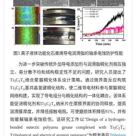
图
3.
离子液体功能化石墨烯导电润滑脂的轴承电蚀防护性能
为进一步突破传统外加导电添加剂与润滑脂稠化剂相互独
立、易分散不均和结构稳定性不足的问题，研究人员提出了
Ti
C
T
络合聚脲稠化体系设计策略。通过微界面反应构筑
3
2
x
Ti
C
T
基共晶氢键稠化结构，使二维导电材料参与聚脲稠化
3
2
x
网络构建，实现了导电组分与稠化结构的一体化耦合。该体系
能促进稠化剂和
Ti
C
T
纳米片在摩擦界面的协同释放，提高
3
2
x
润滑膜厚度，并降低接触电阻。可使磨损体积降低
91%
，并有
效缓解轴承电蚀损伤。该研究工作以“
Design of a hydrogen-
bonded eutectic polyurea grease complexed with Ti
C
T
:
3
2
x
Tribological and electrical erosion resistance
”为题发表在
Tribology