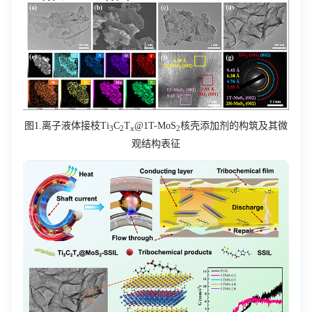
图
1.
离子液体接枝
Ti
C
T
@1T-MoS
核壳添加剂的构筑及其微
3
2
x
2
观结构表征