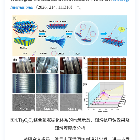
International
（
2026, 214, 111318
）上。
图
4.Ti
C
T
络合聚脲稠化体系的构筑示意、润滑抗电蚀效果及
3
2
x
润滑膜厚度分析
上述研究从多级二维导电润滑添加剂设计出发，进一步发