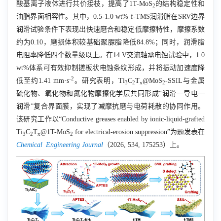
酸基离子液体进行共价接枝，提高了
1T-MoS
的结构稳定性和
2
油脂界面相容性。其中，
0.5-1.0 wt% f-TMS
润滑脂在
SRV
边界
润滑试验条件下表现出快速磨合和稳定低摩擦特性，摩擦系数
约为
0.10
，磨损体积较基础聚脲脂降低
84.8%
；同时，润滑脂
电阻率降低四个数量级以上。在
14 V
交流轴承电蚀试验中，
1.0
wt%
体系可有效抑制搓板状电蚀条纹形成，并将振动加速度降
-2
低至约
1.41 mm·s
。研究表明，
Ti
C
T
@MoS
-SSIL
与金属
3
2
x
2
硫化物、氧化物和氮化物摩擦化学层共同形成“润滑—导电—
润滑”复合界面膜，实现了减摩抗磨与电荷耗散的协同作用。
该研究工作以“
Conductive greases enabled by ionic-liquid-grafted
Ti
C
T
@1T-MoS
for electrical-erosion suppression
”为题发表在
3
2
x
2
Chemical
Engineering Journal
（
2026, 534, 175253
）上。