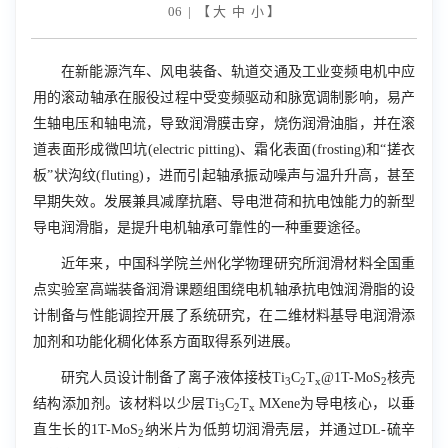
06 | 【
大
中
小
】
在新能源汽车、风电装备、轨道交通及工业变频电机中应
用的滚动轴承在服役过程中受变频驱动和脉宽调制影响，易产
生轴电压和轴电流，导致润滑膜击穿，烧伤润滑油脂，并在滚
道表面形成微凹坑(
electric pitting
)、霜化表面(
frosting
)和“搓衣
板”状沟纹(
fluting
)，进而引起轴承振动噪声与温升升高，甚至
早期失效。发展兼具减摩抗磨、导电泄荷和抗电蚀能力的新型
导电润滑脂，是提升电机轴承可靠性的一种重要途径。
近年来，中国科学院兰州化学物理研究所润滑材料全国重
点实验室高端装备润滑课题组围绕电机轴承抗电蚀润滑脂的设
计制备与性能调控开展了系统研究，在二维材料基导电润滑添
加剂和功能化稠化体系方面取得系列进展。
研究人员设计制备了离子液体接枝
Ti
C
T
@1T-MoS
核壳
3
2
x
2
结构添加剂。该材料以少层
Ti
C
T
MXene
为导电核心，以垂
3
2
x
直生长的
1T-MoS
纳米片为低剪切润滑壳层，并通过
DL-
硫辛
2