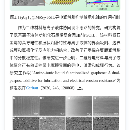
图
2.
Ti
C
T
@MoS
-SSIL
导电润滑脂抑制轴承电蚀的作用机制
3
2
x
2
作为二维材料与离子液体协同设计思路的补充，研究构筑
了氨基离子液体功能化石墨烯复合添加剂
rGOIL
。该材料将石
墨烯的高导电性和层状润滑特性与离子液体的界面吸附、边界
成膜和摩擦化学反应能力相结合，改善了石墨烯在聚脲润滑脂
中的分散稳定性。该研究进一步证明，二维导电材料与离子液
体复合可有效调控带电摩擦界面的导电、润滑和成膜行为。该
研究工作以“
Amino-ionic liquid functionalized graphene: A dual-
purpose additive for lubrication and electrical erosion resistance
”为
题发表在
Carbon
（
2026, 246, 120868
）上。