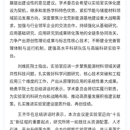
展提出建设性的意见建议。学术委员会希望以实验室实体化建
设为契机，继承和发扬学科特色优势，紧扣节能与储能材料领
域前沿发展方向，深度聚焦沙戈荒新能源基地建设重大战略需
求，加强与行业领军企业的交流合作，持续强化从基础研究、
应用基础研究、应用研究到成果转化落地的全链条协同攻关，
力争产出原创性理论成果与标志性核心技术；不断健全完善管
理体制与运行机制，建强高水平科研队伍与高端科研实验平
台。
刘维民院士指出，实验室应进一步聚焦能源材料领域关键
共性科技问题，扎实做好科学问题研究、核心技术突破和工程
应用三个维度的工作，产出从原理到应用的系统性重大成果。
杨勇平院士在总结讲话时表示，学术委员会将切实履行职责，
为实验室的科研方向和战略布局、推动高质量发展积极建言献
策，扎实推进实验室建设提质升级、再创佳绩。
王齐华在总结讲话时表示，本次会议是实验室迈向“十五
五”新征程的重要起点，研究所将一如既往从资源配置、人才
引进、平台升级等方面，全方位赋能实验室建设，并认真落实