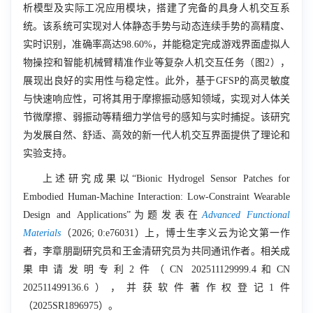
析模型及实际工况应用模块，搭建了完备的具身人机交互系
统。该系统可实现对人体静态手势与动态连续手势的高精度、
实时识别，准确率高达
98.60%
，并能稳定完成游戏界面虚拟人
物操控和智能机械臂精准作业等复杂人机交互任务（图
2
），
展现出良好的实用性与稳定性。此外，基于
GFSP
的高灵敏度
与快速响应性，可将其用于摩擦振动感知领域，实现对人体关
节微摩擦、弱振动等精细力学信号的感知与实时捕捉。该研究
为发展自然、舒适、高效的新一代人机交互界面提供了理论和
实验支持。
上述研究成果以“
Bionic Hydrogel Sensor Patches for
Embodied Human-Machine Interaction: Low-Constraint Wearable
Design and Applications
”为题发表在
Advanced Functional
Materials
（
2026; 0:e76031
）上，博士生李义云为论文第一作
者，李章朋副研究员和王金清研究员为共同通讯作者。相关成
果申请发明专利
2
件（
CN 202511129999.4
和
CN
202511499136.6
），并获软件著作权登记
1
件
（
2025SR1896975
）。