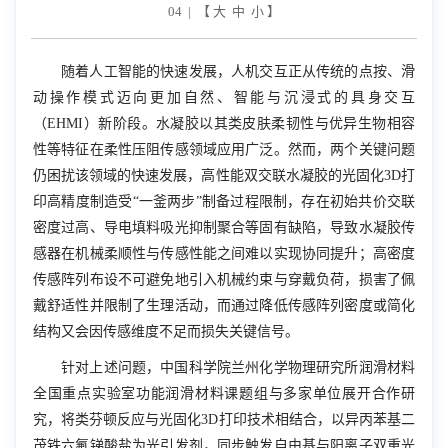
04 | 【
大
中
小
】
随着人工智能的快速发展，人机交互正从传统的点按、滑
动操作模式迈向更加自然、智能与沉浸式的具身交互
（
EHMI
）新阶段。水凝胶以其类皮肤柔韧性与优异生物相容
性等特征在柔性压阻传感领域应用广泛。然而，两个关键问题
仍困扰该领域的快速发展，高性能双交联水凝胶的光固化
3D
打
印高精度制造受“一釜两步”制备过程限制，存在初始共价交联
密度过高、导电填料吸光抑制聚合等固有缺陷，导致水凝胶传
感器在机械柔顺性与传感性能之间难以实现协同提升；高密度
传感阵列布设不可避免地引入机械约束与穿戴负荷，损害了佩
戴舒适性并限制了生理活动，而通过降低传感阵列密度或简化
结构又会因传感维度不足而损失关键信号。
针对上述问题，中国科学院兰州化学物理研究所润滑材料
全国重点实验室功能润滑材料课题组与多家单位展开合作研
究，将类芬顿反应与光固化
3D
打印技术相结合，以异丙苯基二
茂铁六氟锑酸盐为光引发剂，同步触发自由基与阳离子双重光