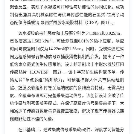
聚合反应，实现了水凝胶可打印性与功能性的协同优化，成功
制备出兼具高机械柔顺性与优异传感性能的石墨烯-铁离子动
态配位海藻酸钠-聚丙烯酰胺水凝胶材料（
GFSP
，图
1
）。
该水凝胶的拉伸强度和电导率分别为
54.19kPa
和
0.92S/m
，
-1
灵敏度高达
1.582 kPa
，可检测低至
0.01%
的微小应变，响应
时间与恢复时间仅为
14.22ms
和
21.56ms
。同时，受蜘蛛通过蛛
网远程感知微弱振动信号以捕获猎物机制的启发，提出了一种
低约束穿戴式仿生传感策略，设计并研制出十字形水凝胶压阻
传感贴片（
LCWHSP
，图
2
）。该十字形仿生结构赋予单一传
感贴片“单点多维”感知能力，可精准捕捉人体关节运动经肌
腱、筋膜及软组织传导至远端皮肤的多维应变特征，无需高密
度、全覆盖布设即可完整采集运动信号。该创新设计突破了传
统传感阵列密集部署模式，在保证高精度信号采集前提下，大
幅减少了传感器数量与穿戴覆盖密度，解决了现有传感器长期
佩戴舒适性不佳的问题。
在此基础上，通过集成信号采集软/硬件、深度学习智能分