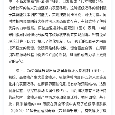
中，不断发生着“固-液-固”相变，自发形成了尺寸梯度分布，
沿着狭窄的纳米孔道逐级向表面移动。这种逐级迁移的机制赋
予其智能决策调控的能力，实现按需润滑补充，可快可慢。同
时体相内金属团簇大多时间以固态形式存在，有效维持了薄膜
优异的力学性能。原位加温透射电镜观测（图
3
）表明，
Cu
纳
米团簇周围可催化形成有序碳球状结构来实现润滑。密度泛函
理论计算（
DFT
）揭示了催化机制，
Cu
与邻近的
C
原子之间形
成不稳定的反键，使碳网络结构松散、键合强度变弱，在摩擦
引起热振动过程中促进C-C键的断裂，进而形成热力学上更稳
2
定的
sp
C
。
综上，
Cu/C
薄膜展现出智能润滑循环反馈机制（图
4
）。
初始，高摩擦产生大量摩擦热，驱使薄膜内部的
Cu
纳米团簇液
化并向表面迁移，在摩擦界面催化形成有序碳润滑结构，达到
润滑状态，摩擦热驱动金属迁移终止。当润滑状态有不能维持
的趋势时，摩擦热副产物再次驱动金属迁移，循环调控。基于
此，微米量级的
Cu/C
薄膜在真空环境中实现了超低摩擦系数
（约
0.04
）和超长耐磨损寿命（超过
4
0
千米），有效解决了碳