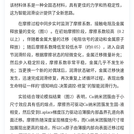
该材料体系是一种全固态材料，具有更佳的力学和热稳定性，
这为智能润滑设计提供了全新思路。
在摩擦过程中同步实时监测了摩擦系数、接触电阻及金属
释放量的变化（图
1
）。在初始摩擦阶段，摩擦系数较高（
0.2
以上），伴随着金属大量的迁移（电阻信号的波动和金属原子
释放）；随后摩擦系数降低至较低水平（约
0.05
），进入自调
节润滑阶段，根据摩擦状态的轻微变化，金属迁移微量补充；
然后步入稳定阶段，摩擦系数非常平稳，金属几乎不发生补
充；当更换一个新的对偶球后，润滑状态破坏，金属迁移快速
发生，迅速完成润滑修复，再次重复上述循环过程，表现出像
生命特征一样的“感知响应-决策调控-修复”的智能润滑行为。
实验结合理论模拟结果（图
2
）表明，
Cu
纳米团簇由于小
尺寸效应具有低的熔点，摩擦热可驱动
Cu
纳米团簇发生固-液
相变，然后受到
Laplace
梯度压力驱动沿薄膜内部晶界孔道向表
面迁移。摩擦热随深度呈现梯度分布，而
Cu
纳米团簇随尺寸增
加展现出更高的熔点，所以
Cu
原子由薄膜内部向表面迁移过程