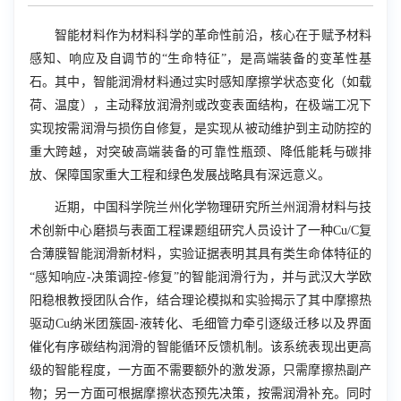
智能材料作为材料科学的革命性前沿，核心在于赋予材料
感知、响应及自调节的“生命特征”，是高端装备的变革性基
石。其中，智能润滑材料通过实时感知摩擦学状态变化（如载
荷、温度），主动释放润滑剂或改变表面结构，在极端工况下
实现按需润滑与损伤自修复，是实现从被动维护到主动防控的
重大跨越，对突破高端装备的可靠性瓶颈、降低能耗与碳排
放、保障国家重大工程和绿色发展战略具有深远意义。
近期，中国科学院兰州化学物理研究所兰州润滑材料与技
术创新中心磨损与表面工程课题组研究人员设计了一种
Cu/C
复
合薄膜智能润滑新材料，实验证据表明其具有类生命体特征的
“感知
响应-决策调控-修复”的智能润滑行为，并与武汉大学欧
阳稳根教授团队合作，结合理论模拟和实验揭示了其中摩擦热
驱动
Cu
纳米团簇固-液转化、毛细管力牵引逐级迁移以及界面
催化有序碳结构润滑的智能循环反馈机制。该系统表现出更高
级的智能程度，一方面不需要额外的激发源，只需摩擦热副产
物；另一方面可根据摩擦状态预先决策，按需润滑补充。同时