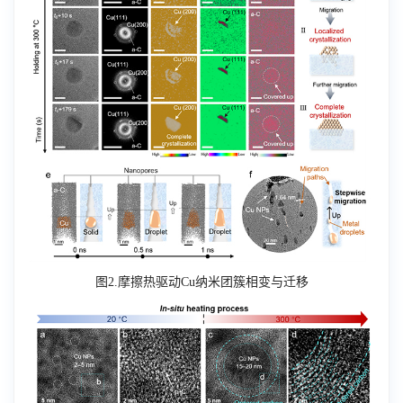
图
2.
摩擦热驱动
Cu
纳米团簇相变与迁移