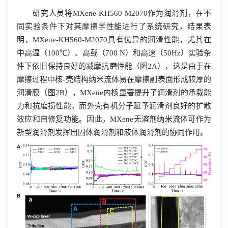
研究人员将
MXene-KH560-M2070
作为润滑剂，在不
同实验条件下对其摩擦学性能进行了系统研究，结果表
明，
MXene-KH560-M2070
具有优异的润滑性能，尤其在
中高温（
100℃
）、高载（
700 N
）和高速（
50Hz
）实验条
件下依旧保持良好的减摩抗磨性能（图
2A
），这是由于在
摩擦过程中核-壳结构纳米流体易在摩擦副表面形成较厚的
润滑膜（图
2B
），
MXene
内核显著提升了润滑剂的承载能
力和抗磨损性能，而外壳有机分子赋予润滑剂良好的扩散
效应和自修复功能。因此，
MXene
无溶剂纳米流体可作为
新型润滑剂发挥出固体润滑剂和液体润滑剂的协同作用。