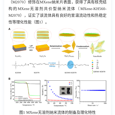
（
M2070
）修饰在
MXene
纳米片表面，获得了具有核壳结
构的
MXene
无溶剂共价型纳米流体（
MXene-KH560-
M2070
），证实了该流体具有良好的室温流动性和热稳定
性等理化性能（图
1
）。
图
1 MXene
无溶剂纳米流体的制备及理化特性