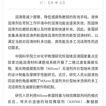
27 | 【
大
中
小
】
润滑是减少摩擦、降低或避免磨损的有效手段。液体
润滑剂在苛刻工作环境中的润滑功能会逐渐失效，而固体
润滑剂在磨损后难以及时修复和快速补充。因此，亟需研
发兼具液体润滑剂和固体润滑剂优势的新型润滑材料，以
满足当前对润滑材料多功能、高性能及多工况适用性的迫
切需求。
中国科学院兰州化学物理研究所固体润滑国家重点实
验室功能润滑材料课题组系统开展了二维过渡金属碳化
物、氮化物或碳氮化物（
MXene
）无溶剂共价型纳米流体
的设计制备及摩擦学性能研究。近日，研究人员从固液协
同润滑的角度阐明了
MXene
无溶剂共价型纳米流体的多工
况适用性及减摩抗磨作用机制。
研究人员利用
MXene
表面羟基与硅烷偶联剂间的缩合
反应，将共价连接的硅烷偶联剂（
KH560
）
-
聚醚胺