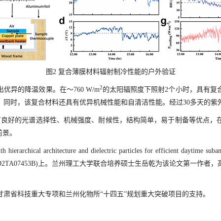
图
2
复合薄膜材料辐射制冷性能的户外验证
2
优异的降温效果。在
～760 W/m
的太阳辐照度下照射
2
个小时，具有复
。同时，该复合材料还具有优异机械性能和自清洁性能。经过
30
多天的紫
有良好的光谱选择性、机械强度、耐候性，结构简单，易于制备等优点，
前景。
 hierarchical architecture and dielectric particles for efficient daytime suba
9/D2TA07453B
)上。兰州理工大学联合培养硕士生岳乾为该论文第一作者，
省科技重大专项和兰州化物所“十四五”规划重大突破项目的支持。