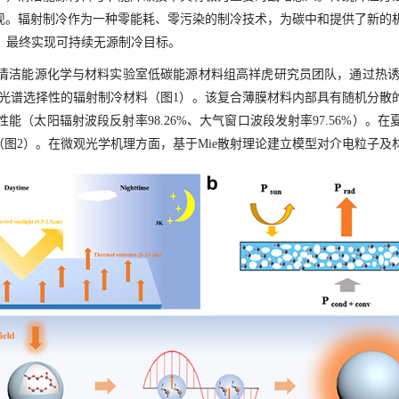
实现。辐射制冷作为一种零能耗、零污染的制冷技术，为碳中和提供了新的
，最终实现可持续无源制冷目标。
洁能源化学与材料实验室低碳能源材料组高祥虎研究员团队，通过热诱
异光谱选择性的辐射制冷材料（图
1
）。该复合薄膜材料内部具有随机分散
性能（太阳辐射波段反射率
98.26%
、大气窗口波段发射率
97.56%
）。在
（图
2
）。在微观光学机理方面，基于
Mie
散射理论建立模型对介电粒子及