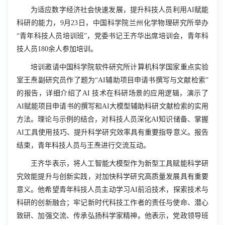
为适应数字经济社会快速发展，提升科技人员利用
AI
赋能
科研的能力，
9
月
23
日，中国科学院兰州化学物理研究所举办
“青年科技人员培训班”，党委书记王齐华出席培训会，青年科
技人员
180
余人参加培训。
培训邀请中国科学院软件研究所计算机科学国家重点实验
室王焘副研究员作了题为“
A
I
辅助项目申请书撰写与文献检索”
的报告，详细介绍了
AI
技术在科研场景的应用逻辑，演示了
AI
赋能项目申请书的撰写和AI大模型辅助科研文献检索的实用
方法。理论与示例的结合，对科技人员深化AI知识储备、掌握
AI
工具使用技巧、提升科学研究效率具有重要指导意义。报告
结束，青年科技人员与王焘进行交流互动。
王齐华表示，将人工智能大模型作为新型工具赋能科学研
究效能提升与创新实践，对加快科学研究高质量发展具有重要
意义。他希望青年科技人员主动学习
AI
前沿技术，探索技术与
科研的创新融合；牢记新时代科技工作者的责任与使命、潜心
致研、加强交流、传承弘扬科学家精神。他表示，党政领导班