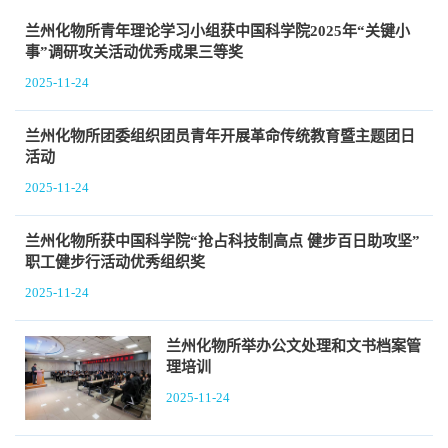
兰州化物所青年理论学习小组获中国科学院2025年“关键小
事”调研攻关活动优秀成果三等奖
2025-11-24
兰州化物所团委组织团员青年开展革命传统教育暨主题团日
活动
2025-11-24
兰州化物所获中国科学院“抢占科技制高点 健步百日助攻坚”
职工健步行活动优秀组织奖
2025-11-24
兰州化物所举办公文处理和文书档案管
理培训
2025-11-24