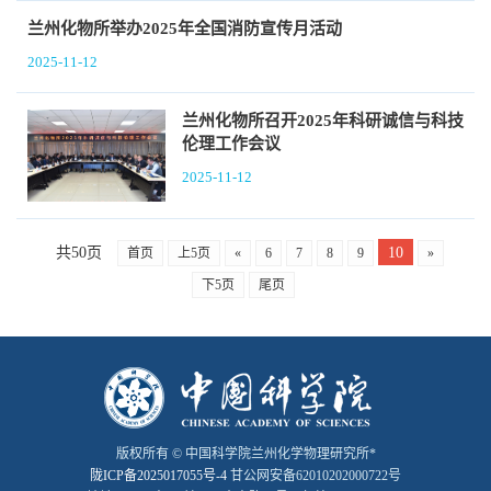
兰州化物所举办2025年全国消防宣传月活动
2025-11-12
兰州化物所召开2025年科研诚信与科技
伦理工作会议
2025-11-12
共50页
10
首页
上5页
«
6
7
8
9
»
下5页
尾页
版权所有 © 中国科学院兰州化学物理研究所*
陇ICP备2025017055号-4
甘公网安备62010202000722号