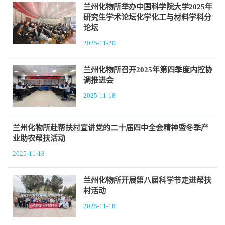
兰州化物所举办中国科学院大学2025年
研究生学术论坛化学化工与材料学科分
论坛
2025-11-20
兰州化物所召开2025年第四季度内控协
调推进会
2025-11-18
兰州化物所赴帮扶村宣讲党的二十届四中全会精神暨冬季产
业助农帮扶活动
2025-11-18
兰州化物所开展第八届科学节走进帮扶
村活动
2025-11-18