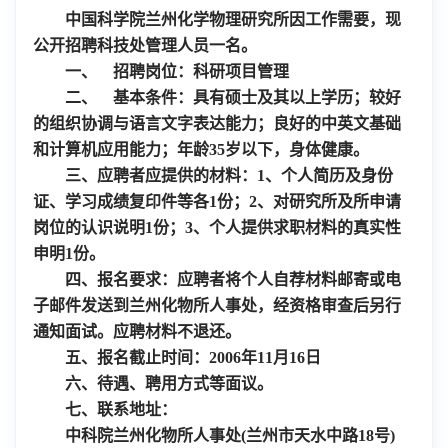
中国科学院兰州化学物理研究所因工作需要，现
公开招聘
科技处管理人员
一名。
一、
招聘岗位：科研项目管理
二、
基本条件：具有硕士及其以上学历；较好
的组织协调与语言文字表达能力；
良好的中英文基础
和计算机应用能力；年龄35岁以下，身体健康。
三、应聘者应提供的材料：
1
、个人简历及身份
证、学习成绩复印件等各
1
份；
2
、对研究所及所申请
岗位的认识说明
1
份；
3
、个人提供求职材料的真实性
申明
1
份。
四、报名要求：应聘者将个人自荐材料邮寄或电
子邮件发送到兰州化物所人事处，经资格审查后另行
通知面试。应聘材料不退还。
五、报名截止时间：2006年11月16日
六、待遇、聘用方式等面议。
七、联系地址：
中科院兰州化物所人事处(兰州市天水中路18号)