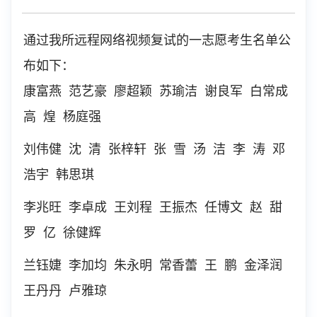
通过我所远程网络视频复试的一志愿考生名单公
布如下：
康富燕
范艺豪
廖超颖
苏瑜洁
谢良军
白常成
高
煌
杨庭强
刘伟健
沈
清
张梓轩
张
雪
汤
洁
李
涛
邓
浩宇
韩思琪
李兆旺
李卓成
王刘程
王振杰
任博文
赵
甜
罗
亿
徐健辉
兰钰婕
李加均
朱永明
常香蕾
王
鹏
金泽润
王丹丹
卢雅琼