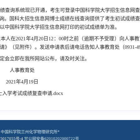
绩查询系统现已开通，考生可登录中国科学院大学招生信息网
询。国科大招生信息网博士成绩在线查询提供了考生初试成绩查
以中国科学院大学招生信息网打印的初试成绩单为准。
生本人在
2021
年
4
月
20
日
12
：
00
时之前（逾期不予受理）向人事教
请》（见附件）。发送申请表后请电话告知人事教育处（
0931-4
定会立即在我所网站公布，请及时关注。
人事教育处
1
年
4
月
19
日
入学考试成绩复查申请.docx
© 中国科学院兰州化学物理研究所*
5017055号-4
甘公网安备62010202000722号