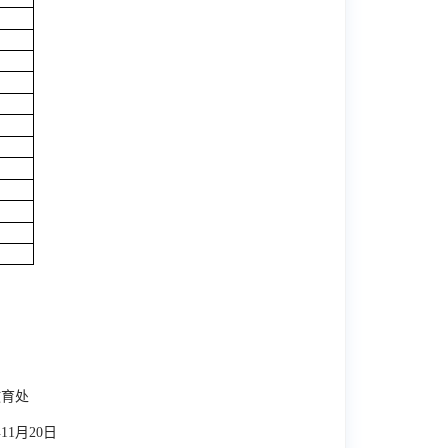
教育处
年
11
月
20
日