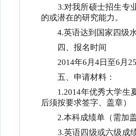
3.
对我所硕士招生专
的或潜在的研究能力。
4.
英语达到国家四级
四、报名时间
2014
年
6
月
4
日至
6
月
2
五、申请材料：
1.2014
年优秀大学生
后须按要求签字、盖章）
2.
本科成绩单（需加
3.
英语四级或六级成