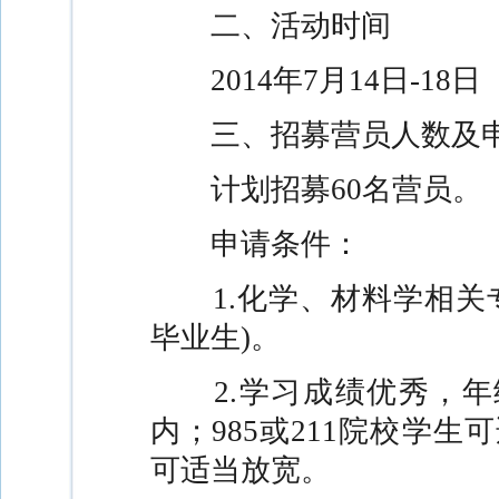
二、活动时间
2014
年
7
月
14
日
-18
日
三、招募营员人数及
计划招募
60
名营员。
申请条件：
1.
化学、材料学相关
毕业生
)
。
2.
学习成绩优秀，年
内；
985
或
211
院校学生可
可适当放宽。