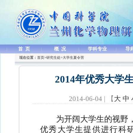
首 页
概 况
学科专业
导
|
|
|
|
现在位置：
首页
>
研究生处
>
大学生夏令营
2014年优秀大
2014-06-04 | 【
大
中
为开阔大学生的视野
优秀大学生提供进行科