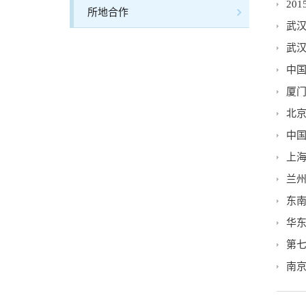
20
所地合作
武
武
中国
厦
北
中国
上
兰
东
华
第
南