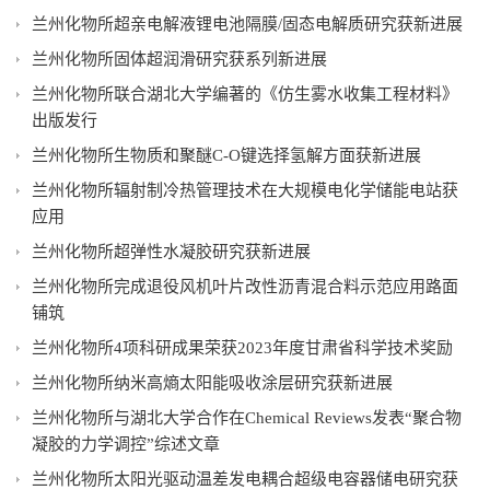
兰州化物所超亲电解液锂电池隔膜/固态电解质研究获新进展
兰州化物所固体超润滑研究获系列新进展
兰州化物所联合湖北大学编著的《仿生雾水收集工程材料》
出版发行
兰州化物所生物质和聚醚C-O键选择氢解方面获新进展
兰州化物所辐射制冷热管理技术在大规模电化学储能电站获
应用
兰州化物所超弹性水凝胶研究获新进展
兰州化物所完成退役风机叶片改性沥青混合料示范应用路面
铺筑
兰州化物所4项科研成果荣获2023年度甘肃省科学技术奖励
兰州化物所纳米高熵太阳能吸收涂层研究获新进展
兰州化物所与湖北大学合作在Chemical Reviews发表“聚合物
凝胶的力学调控”综述文章
兰州化物所太阳光驱动温差发电耦合超级电容器储电研究获