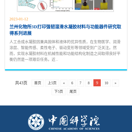
2023-01-12
兰州化物所3D打印强韧湿滑水凝胶材料与功能器件研究取
得系列进展
人工合成水凝胶因兼具固体和液体的优异性质，在生物医学、润滑
涂层、智能传感、柔性电子、驱动变形等领域受到广泛关注。然
而，实现水凝胶材料在机械性能和功能结构化制造之间取得良好平
衡仍然是一项艰巨任务。近...
共43页
9
首页
上5页
«
6
7
8
10
»
下5页
尾页