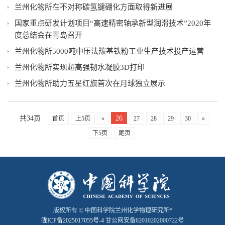
兰州化物所在不对称碳氢键硼化方面取得新进展
国家重点研发计划项目“高速精密轴承新型润滑技术”2020年
度总结会在青岛召开
兰州化物所5000吨中压法羰基铁粉工业生产技术投产运营
兰州化物所实现超高强韧水凝胶3D打印
兰州化物所助力五星红旗首次在月球独立展示
共34页
26
首页
上5页
«
27
28
29
30
»
下5页
尾页
版权所有 © 中国科学院兰州化学物理研究所*
陇ICP备2025017055号-4
甘公网安备62010202000722号