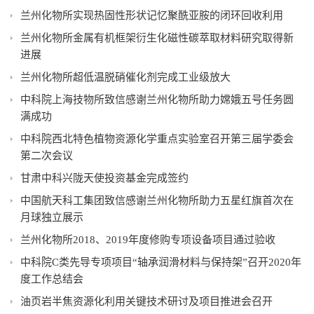
兰州化物所实现热固性形状记忆聚酰亚胺的闭环回收利用
兰州化物所金属有机框架衍生化磁性碳萃取材料研究取得新
进展
兰州化物所超低温脱硝催化剂完成工业级放大
中科院上海技物所致信感谢兰州化物所助力嫦娥五号任务圆
满成功
中科院西北特色植物资源化学重点实验室召开第三届学委会
第二次会议
甘肃中科兴陇天使投资基金完成签约
中国航天科工集团致信感谢兰州化物所助力五星红旗首次在
月球独立展示
兰州化物所2018、2019年度修购专项设备项目通过验收
中科院C类先导专项项目“轴承润滑材料与保持架”召开2020年
度工作总结会
油页岩半焦资源化利用关键技术研讨及项目推进会召开