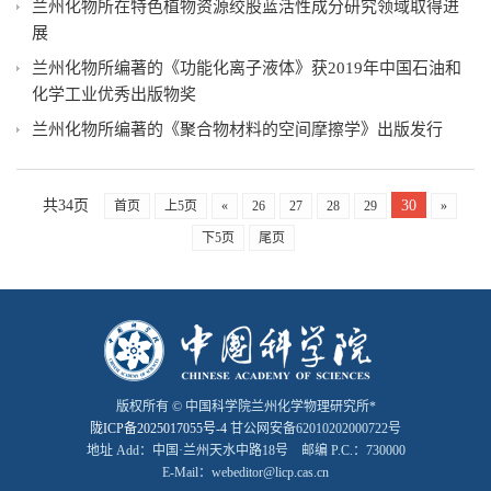
兰州化物所在特色植物资源绞股蓝活性成分研究领域取得进
展
兰州化物所编著的《功能化离子液体》获2019年中国石油和
化学工业优秀出版物奖
兰州化物所编著的《聚合物材料的空间摩擦学》出版发行
共34页
30
首页
上5页
«
26
27
28
29
»
下5页
尾页
版权所有 © 中国科学院兰州化学物理研究所*
陇ICP备2025017055号-4
甘公网安备62010202000722号
地址 Add：中国·兰州天水中路18号 邮编 P.C.：730000
E-Mail：webeditor@licp.cas.cn