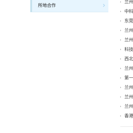
兰州
所地合作
中科
东
兰
兰
科
西
兰
第
兰
兰
兰
香