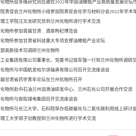
化物所邸多隆研究员应邀在2022年中国油橄榄产业高质量发展论坛
院青促会兰州化物所小组参加院青促会化学与材料分会2022年学术
莞理工学院汪文龙研究员到兰州化物所进行学术交流
州化物所参加首届甘肃﹒酒泉枸杞博览会
州化物所参加甘肃省科技重大专项支撑油橄榄产业论坛
技部高新技术司调研兰州化物所
北工业集团有限公司董事长、党委书记寇军强一行到兰州化物所调研
州化物所与中国航发哈尔滨轴承有限公司召开交流座谈会
一届甘肃省药学青年论坛在兰州化物所召开
州化物所赴中石油兰州润滑油研发中心、兰州石化公司开展合作交流
州化物所与窑街煤电集团召开交流座谈会
州化物所与长江大学、石科院举办低碳催化与二氧化碳利用线上研讨
港理工大学郑子剑教授到兰州化物所进行学术交流